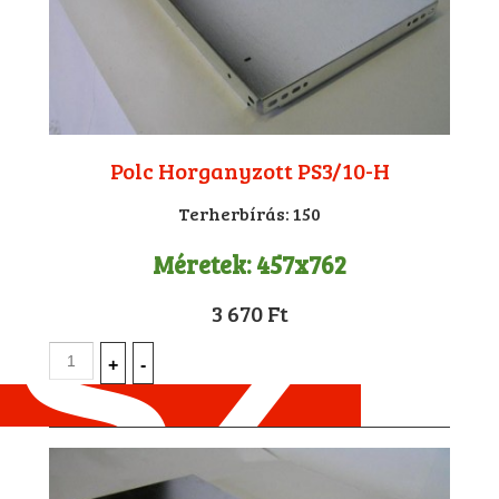
Polc Horganyzott PS3/10-H
Terherbírás:
150
Méretek:
457x762
3 670 Ft