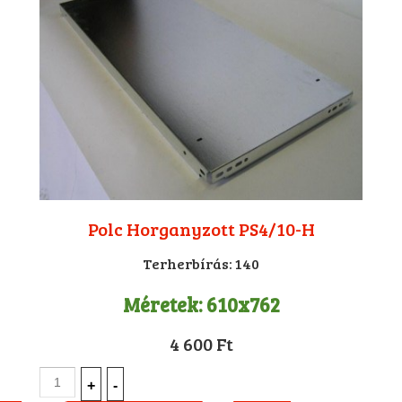
Polc Horganyzott PS4/10-H
Terherbírás:
140
Méretek:
610x762
4 600 Ft