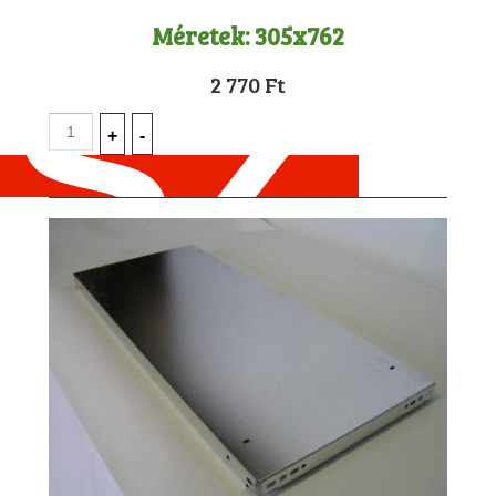
Méretek:
305x762
2 770 Ft