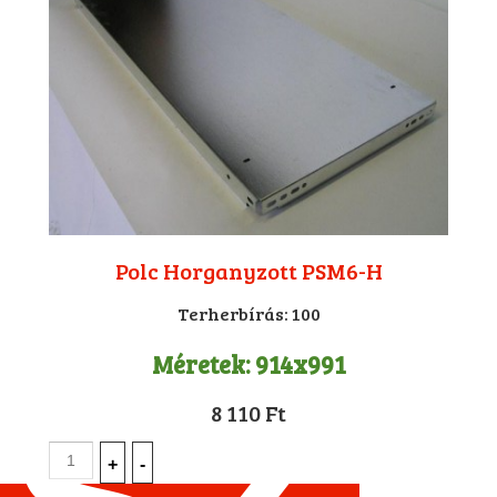
Polc Horganyzott PSM6-H
Terherbírás:
100
Méretek:
914x991
8 110 Ft