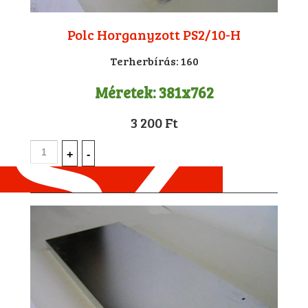
Polc Horganyzott PS2/10-H
Terherbírás:
160
Méretek:
381x762
3 200 Ft