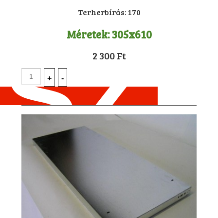
Terherbírás:
170
Méretek:
305x610
2 300 Ft