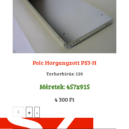
Polc Horganyzott PS3-H
Terherbírás:
120
Méretek:
457x915
4 300 Ft