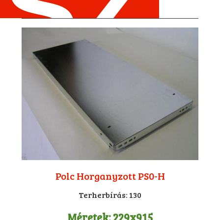
Polc Horganyzott PS0-H
Terherbírás:
130
Méretek:
229x915