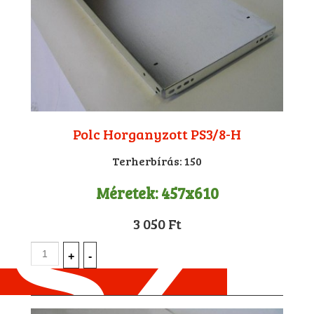
Polc Horganyzott PS3/8-H
Terherbírás:
150
Méretek:
457x610
3 050 Ft