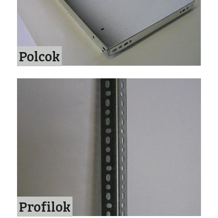
Polcok
Profilok