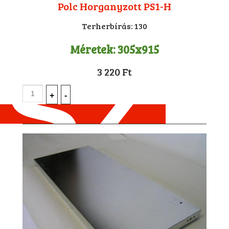
Polc Horganyzott PS1-H
Terherbírás:
130
Méretek:
305x915
3 220 Ft