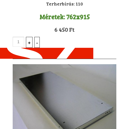
Terherbírás:
110
Méretek:
762x915
6 450 Ft