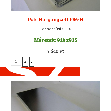
Polc Horganyzott PS6-H
Terherbírás:
110
Méretek:
914x915
7 540 Ft