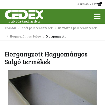
0 TERMÉK -
0 FT
Főoldal
Acél polcrendszerek
Csavaros polcrendszerek
/
/
Hagyományos Salgó
Horganyzott
/
/
Horganyzott Hagyományos
Salgó termékek