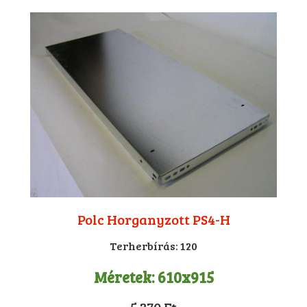
Polc Horganyzott PS4-H
Terherbírás:
120
Méretek:
610x915
5 370 Ft