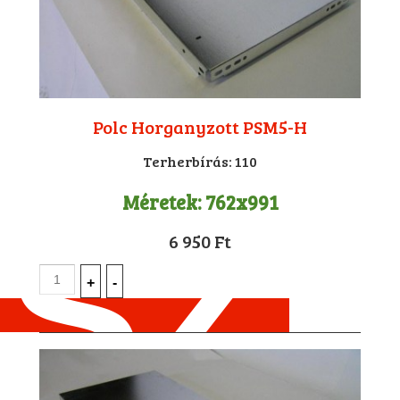
Polc Horganyzott PSM5-H
Terherbírás:
110
Méretek:
762x991
6 950 Ft