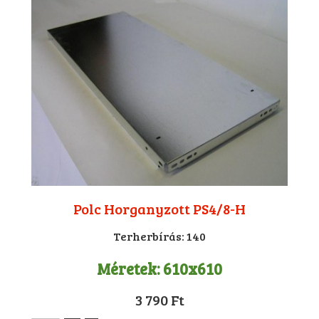
Polc Horganyzott PS4/8-H
Terherbírás:
140
Méretek:
610x610
3 790 Ft