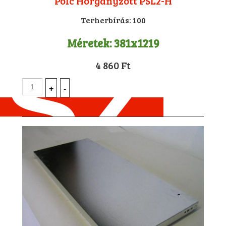
Polc Horganyzott PSL2-H
Terherbírás:
100
Méretek:
381x1219
4 860 Ft