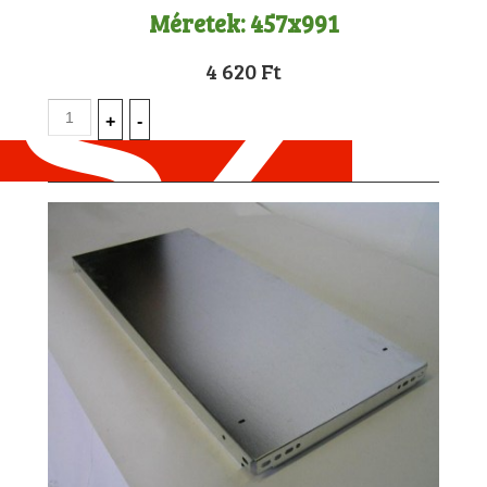
Méretek:
457x991
4 620 Ft