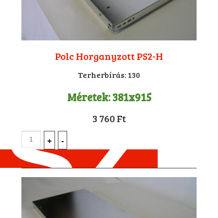
Polc Horganyzott PS2-H
Terherbírás:
130
Méretek:
381x915
3 760 Ft