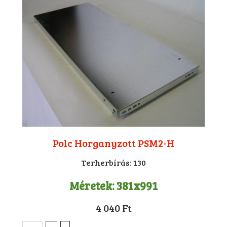
Polc Horganyzott PSM2-H
Terherbírás:
130
Méretek:
381x991
4 040 Ft