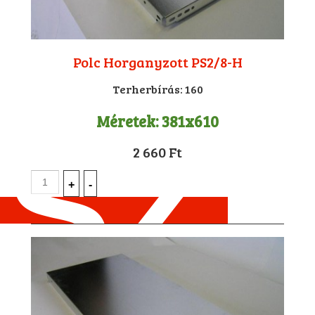
Polc Horganyzott PS2/8-H
Terherbírás:
160
Méretek:
381x610
2 660 Ft