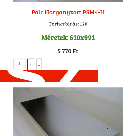
Polc Horganyzott PSM4-H
Terherbírás:
120
Méretek:
610x991
5 770 Ft