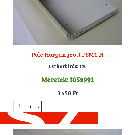
Polc Horganyzott PSM1-H
Terherbírás:
130
Méretek:
305x991
3 450 Ft