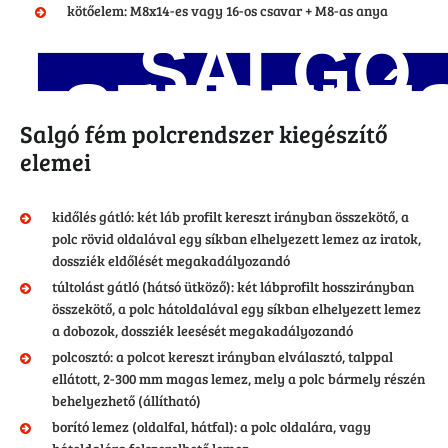
kötőelem: M8x14-es vagy 16-os csavar + M8-as anya
SALGÓ
SZERELÉS
ÚTMUTAT
Salgó fém polcrendszer kiegészítő
elemei
kidőlés gátló: két láb profilt kereszt irányban összekötő, a
polc rövid oldalával egy síkban elhelyezett lemez az iratok,
dossziék eldőlését megakadályozandó
túltolást gátló (hátsó ütköző): két lábprofilt hosszirányban
összekötő, a polc hátoldalával egy síkban elhelyezett lemez
a dobozok, dossziék leesését megakadályozandó
polcosztó: a polcot kereszt irányban elválasztó, talppal
ellátott, 2-300 mm magas lemez, mely a polc bármely részén
behelyezhető (állítható)
borító lemez (oldalfal, hátfal): a polc oldalára, vagy