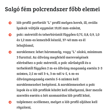
Salgó fém polcrendszer főbb elemei
láb profil: perforált "L" profil melyen kerek, ill, ovális
lyukak váltják egymást 19,05 mm-enként,
polc: mérettől és teherbírástól függően 0,75, 0,8, 0,9, 1,0
és 1,2 mm-es lemezből készül, 37-40 mm-es él
lehajlással,
saroklemez: lehet háromszög, vagy "L" alakú, minimum
3 furattal. Az állvány megfelelő merevségének
eléréséhez a polc mérettől, a polc sűrűségtől és a
terheléstől függően 2 m-es állvány magasság esetén 2-3
szinten, 2,5 m-nél 3-4, 3 m-nél 4-5, 4 m-es
állványmagasság esetén 5-6 szinten kell
saroklemezeket beépíteni. A saroklemezeket a polc
lapok és a láb profilok között kell elhelyezni, iker mezős
szerelés esetén a két szomszédos láb profil közé,
talplemez: acéllemez, melyet a láb profil aljához kell
rögzíteni,