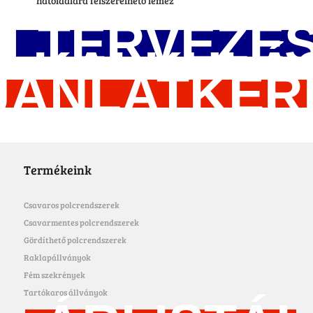
hátoldalára felszerelhető lemez
TERVEZÉS
KALKULÁ
JÁNLATKÉR
SEGÉDL
Termékeink
Csavaros polcrendszerek
Csavarmentes polcrendszerek
Gördíthető polcrendszerek
Raklapállványok
Fém szekrények
Tartókaros állványok