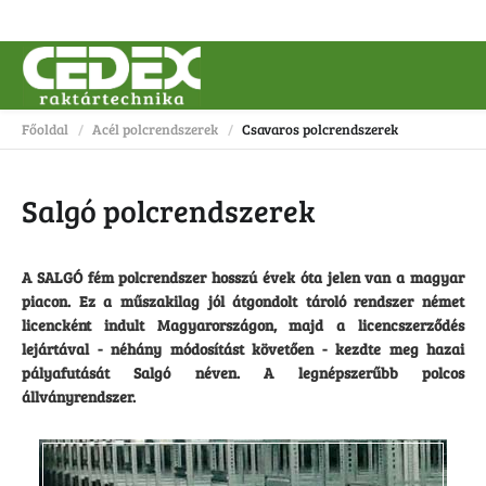
Főoldal
Acél polcrendszerek
Csavaros polcrendszerek
/
/
Salgó polcrendszerek
A SALGÓ fém polcrendszer hosszú évek óta jelen van a magyar
piacon. Ez a műszakilag jól átgondolt tároló rendszer német
licencként indult Magyarországon, majd a licencszerződés
lejártával - néhány módosítást követően - kezdte meg hazai
pályafutását Salgó néven. A legnépszerűbb polcos
állványrendszer.