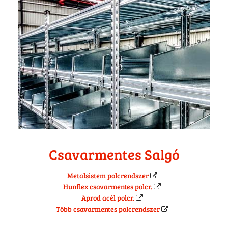
Csavarmentes Salgó
Metalsistem polcrendszer
Hunflex csavarmentes polcr.
Aprod acél polcr.
Több csavarmentes polcrendszer