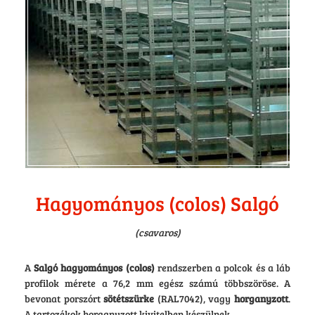
Hagyományos (colos) Salgó
(csavaros)
A
Salgó hagyományos (colos)
rendszerben a polcok és a láb
profilok mérete a 76,2 mm egész számú többszöröse. A
bevonat porszórt
sötétszürke
(RAL7042), vagy
horganyzott
.
A tartozékok horganyzott kivitelben készülnek.