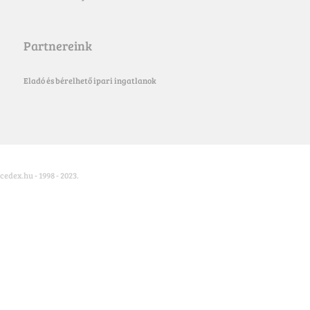
Partnereink
Eladó és bérelhető ipari ingatlanok
cedex.hu - 1998 - 2023.