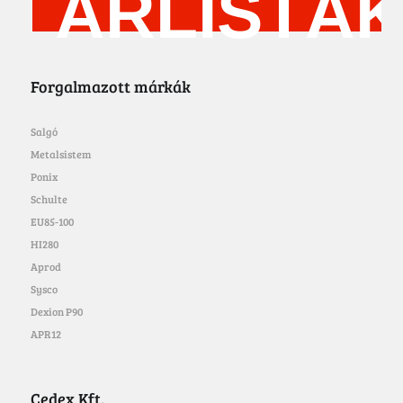
ÁRLISTÁ
Forgalmazott márkák
Salgó
Metalsistem
Ponix
Schulte
EU85-100
HI280
Aprod
Sysco
Dexion P90
APR12
Cedex Kft.